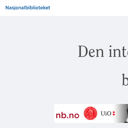
Den int
b