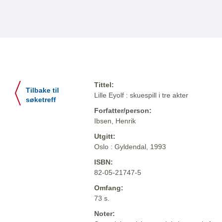
Tittel:
Tilbake til
Lille Eyolf : skuespill i tre akter
søketreff
Forfatter/person:
Ibsen, Henrik
Utgitt:
Oslo : Gyldendal, 1993
ISBN:
82-05-21747-5
Omfang:
73 s.
Noter: