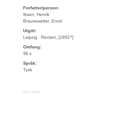
Forfatter/person:
Ibsen, Henrik
Brausewetter, Ernst
Utgitt:
Leipzig : Reclam, [1892?]
Omfang:
96 s.
Språk:
Tysk
Kilde:
MODS