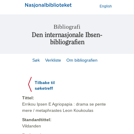
English
Bibliografi
Den internasjonale Ibsen-
bibliografien
Søk
Verkliste
Om bibliografien
Tilbake til
søketreff
Tittel:
Errikou Ipsen E Agriopapia : drama se pente
mere / metaphrastes Leon Koukoulas
Standardtittel:
Vildanden