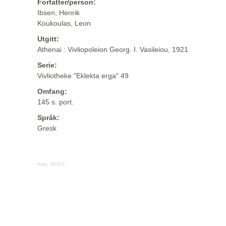
Forfatter/person:
Ibsen, Henrik
Koukoulas, Leon
Utgitt:
Athenai : Vivliopoleion Georg. I. Vasileiou, 1921
Serie:
Vivliotheke "Eklekta erga" 49
Omfang:
145 s. port.
Språk:
Gresk
Kilde:
MODS