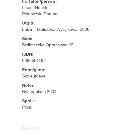
Forfatter/person:
Ibsen, Henrik
Polanczyk, Danuta
Utgitt:
Lublin : Biblioteka Wysylkowa, 2000
Serie:
Biblioteczka Opracowan 65
ISBN:
8386581182
Form/genre:
Skoleutgave
Noter:
Nytt opplag i 2004
Språk:
Polsk
Kilde:
MODS