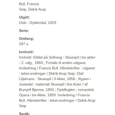
Bull, Francis
Seip, Didrik Arup
Utgitt:
Oslo : Gyldendal, 1929
Serie:
Omfang:
297 s.
Innhold:
Innhold: Gildet på Solhaug : Skuespil i tre akter.
- 2. udg., 1883 ; Fortale til anden udgave.
Innledning / Francis Bull. Håndskrifter : utgaver
: tekst-endringer / Didrik Arup Seip. Olaf
Liljekrans : Skuespil i 3 Akter, 1856 ; Rypen i
Justedal : nationalt Skuespil i fire Acter / af
Brynjolf Bjarme, 1850 ; Fjeldfuglen : romantisk
Opera i tre Akter, 1859. Innledning / Francis
Bull. Håndskrifter : tekst-endringer / Didrik Arup
Seip
Språk: