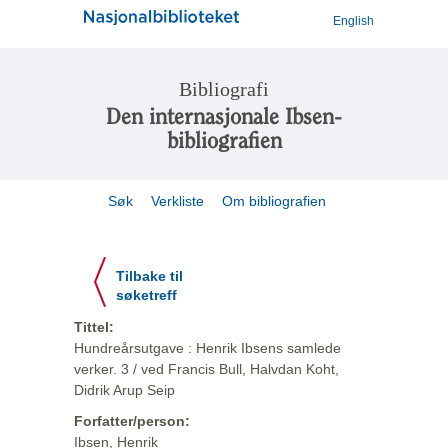
English
Bibliografi
Den internasjonale Ibsen-
bibliografien
Søk
Verkliste
Om bibliografien
Tilbake til
søketreff
Tittel:
Hundreårsutgave : Henrik Ibsens samlede
verker. 3 / ved Francis Bull, Halvdan Koht,
Didrik Arup Seip
Forfatter/person:
Ibsen, Henrik