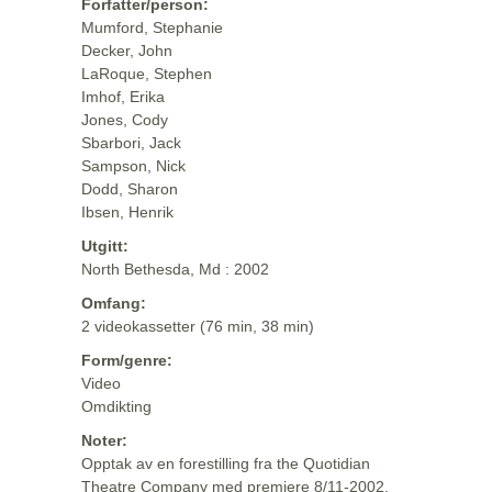
Forfatter/person:
Mumford, Stephanie
Decker, John
LaRoque, Stephen
Imhof, Erika
Jones, Cody
Sbarbori, Jack
Sampson, Nick
Dodd, Sharon
Ibsen, Henrik
Utgitt:
North Bethesda, Md : 2002
Omfang:
2 videokassetter (76 min, 38 min)
Form/genre:
Video
Omdikting
Noter:
Opptak av en forestilling fra the Quotidian
Theatre Company med premiere 8/11-2002.