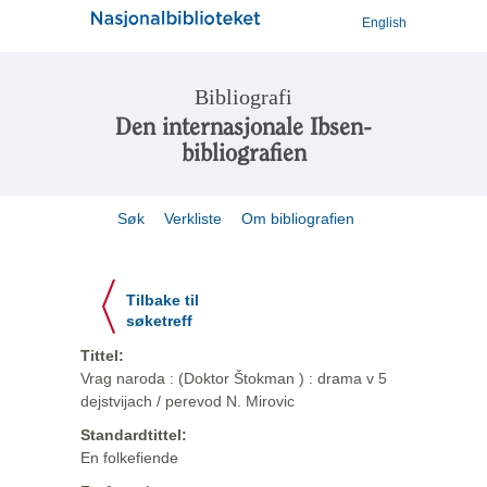
English
Bibliografi
Den internasjonale Ibsen-
bibliografien
Søk
Verkliste
Om bibliografien
Tilbake til
søketreff
Tittel:
Vrag naroda : (Doktor Štokman ) : drama v 5
dejstvijach / perevod N. Mirovic
Standardtittel:
En folkefiende