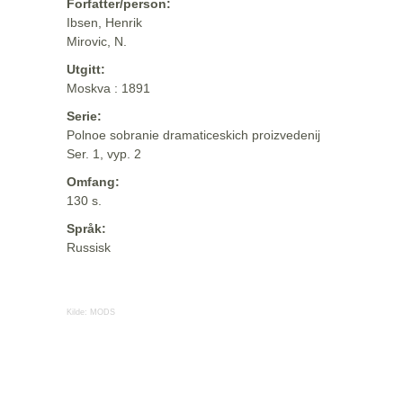
Forfatter/person:
Ibsen, Henrik
Mirovic, N.
Utgitt:
Moskva : 1891
Serie:
Polnoe sobranie dramaticeskich proizvedenij
Ser. 1, vyp. 2
Omfang:
130 s.
Språk:
Russisk
Kilde:
MODS