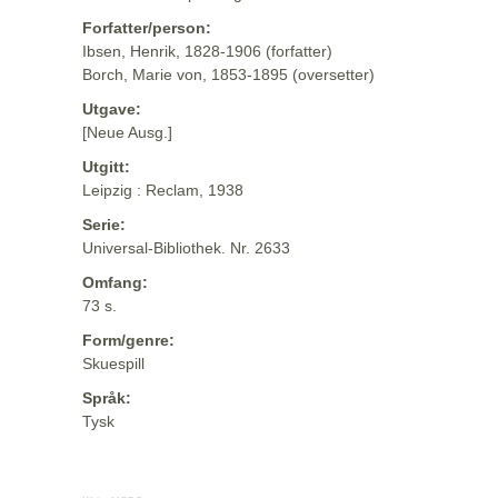
Forfatter/person:
Ibsen, Henrik, 1828-1906 (forfatter)
Borch, Marie von, 1853-1895 (oversetter)
Utgave:
[Neue Ausg.]
Utgitt:
Leipzig : Reclam, 1938
Serie:
Universal-Bibliothek. Nr. 2633
Omfang:
73 s.
Form/genre:
Skuespill
Språk:
Tysk