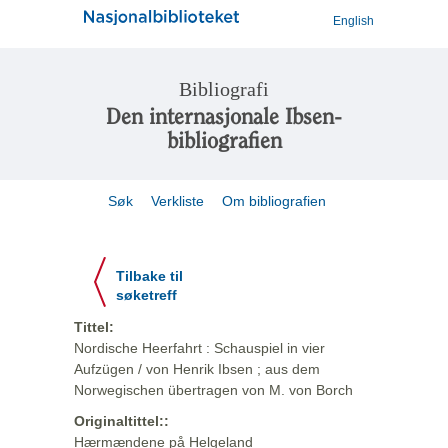
English
Bibliografi
Den internasjonale Ibsen-
bibliografien
Søk
Verkliste
Om bibliografien
Tilbake til
søketreff
Tittel:
Nordische Heerfahrt : Schauspiel in vier
Aufzügen / von Henrik Ibsen ; aus dem
Norwegischen übertragen von M. von Borch
Originaltittel::
Hærmændene på Helgeland