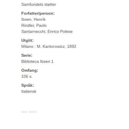
Samfundets støtter
Forfatter/person:
Ibsen, Henrik
Rindler, Paolo
Santarnecchi, Enrico Polese
Utgitt:
Milano : M. Kantorowicz, 1892
Serie:
Biblioteca Ibsen 1
Omfang:
106 s.
Språk:
Italiensk
Kilde:
MODS