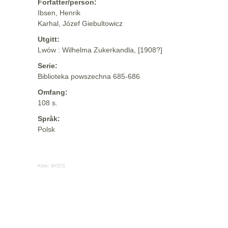
Forfatter/person:
Ibsen, Henrik
Karhal, Józef Giebultowicz
Utgitt:
Lwów : Wilhelma Zukerkandla, [1908?]
Serie:
Biblioteka powszechna 685-686
Omfang:
108 s.
Språk:
Polsk
Kilde:
MODS