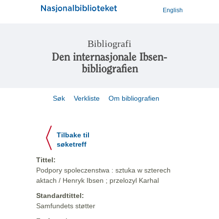
English
Bibliografi
Den internasjonale Ibsen-
bibliografien
Søk
Verkliste
Om bibliografien
Tilbake til
søketreff
Tittel:
Podpory spoleczenstwa : sztuka w szterech
aktach / Henryk Ibsen ; przelozyl Karhal
Standardtittel:
Samfundets støtter