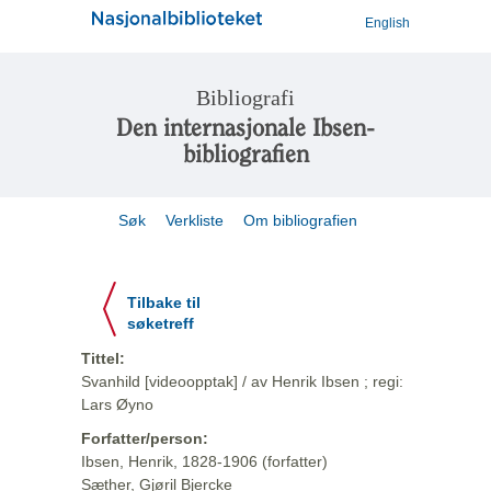
English
Bibliografi
Den internasjonale Ibsen-
bibliografien
Søk
Verkliste
Om bibliografien
Tilbake til
søketreff
Tittel:
Svanhild [videoopptak] / av Henrik Ibsen ; regi:
Lars Øyno
Forfatter/person:
Ibsen, Henrik, 1828-1906 (forfatter)
Sæther, Gjøril Bjercke