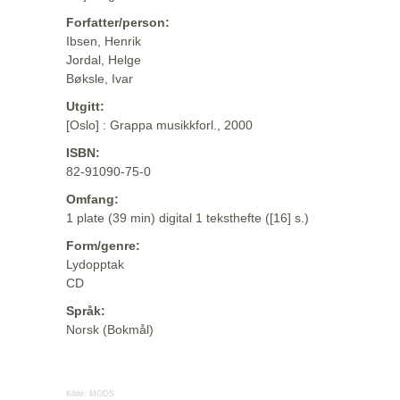
Forfatter/person:
Ibsen, Henrik
Jordal, Helge
Bøksle, Ivar
Utgitt:
[Oslo] : Grappa musikkforl., 2000
ISBN:
82-91090-75-0
Omfang:
1 plate (39 min) digital 1 teksthefte ([16] s.)
Form/genre:
Lydopptak
CD
Språk:
Norsk (Bokmål)
Kilde:
MODS