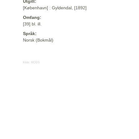
Utgitt:
[København] : Gyldendal, [1892]
Omfang:
[39] bl. ill.
Språk:
Norsk (Bokmål)
Kilde:
MODS