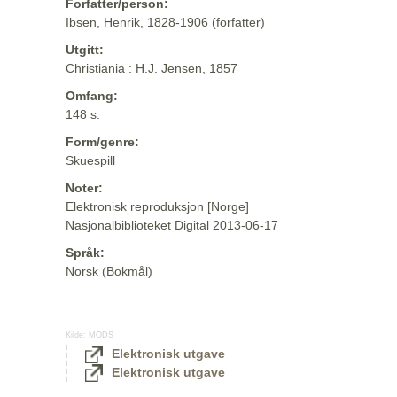
Forfatter/person:
Ibsen, Henrik, 1828-1906 (forfatter)
Utgitt:
Christiania : H.J. Jensen, 1857
Omfang:
148 s.
Form/genre:
Skuespill
Noter:
Elektronisk reproduksjon [Norge]
Nasjonalbiblioteket Digital 2013-06-17
Språk:
Norsk (Bokmål)
Kilde:
MODS
Elektronisk utgave
Elektronisk utgave