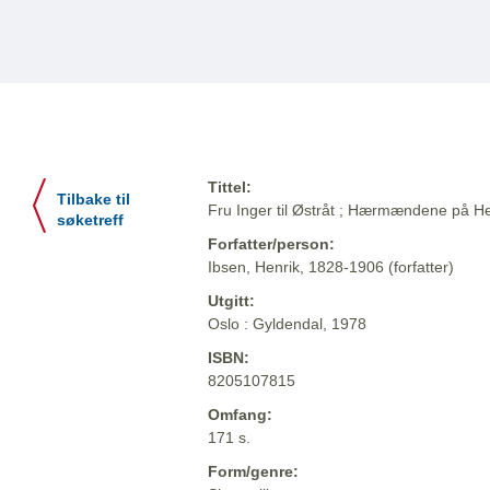
Tittel:
Tilbake til
Fru Inger til Østråt ; Hærmændene på He
søketreff
Forfatter/person:
Ibsen, Henrik, 1828-1906 (forfatter)
Utgitt:
Oslo : Gyldendal, 1978
ISBN:
8205107815
Omfang:
171 s.
Form/genre: