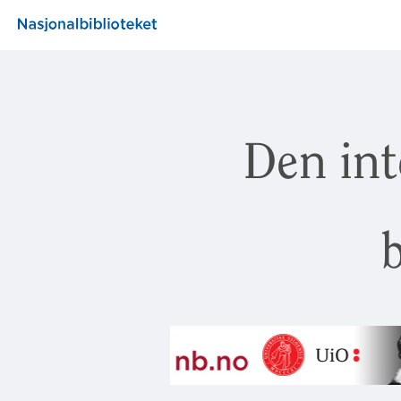
Den int
b