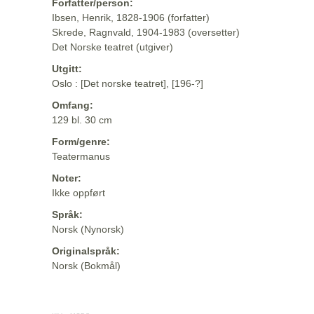
Forfatter/person:
Ibsen, Henrik, 1828-1906 (forfatter)
Skrede, Ragnvald, 1904-1983 (oversetter)
Det Norske teatret (utgiver)
Utgitt:
Oslo : [Det norske teatret], [196-?]
Omfang:
129 bl. 30 cm
Form/genre:
Teatermanus
Noter:
Ikke oppført
Språk:
Norsk (Nynorsk)
Originalspråk:
Norsk (Bokmål)