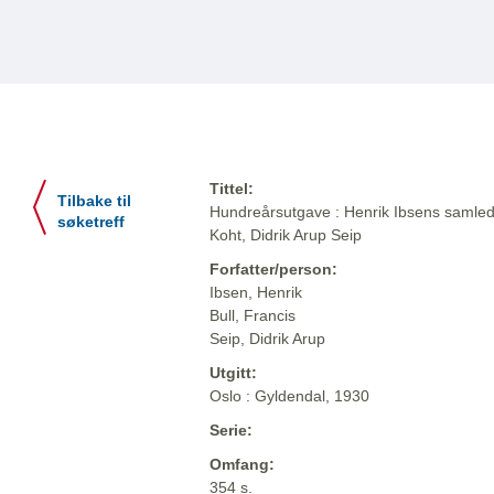
Tittel:
Tilbake til
Hundreårsutgave : Henrik Ibsens samlede
søketreff
Koht, Didrik Arup Seip
Forfatter/person:
Ibsen, Henrik
Bull, Francis
Seip, Didrik Arup
Utgitt:
Oslo : Gyldendal, 1930
Serie:
Omfang:
354 s.