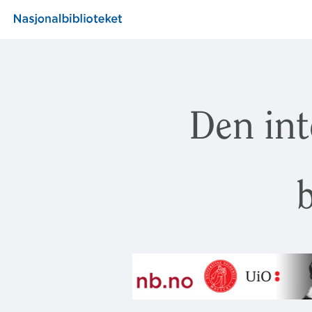
Den int
b