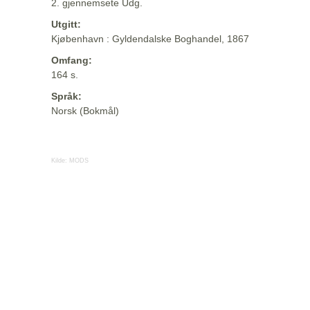
2. gjennemsete Udg.
Utgitt:
Kjøbenhavn : Gyldendalske Boghandel, 1867
Omfang:
164 s.
Språk:
Norsk (Bokmål)
Kilde:
MODS