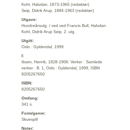
Koht, Halvdan, 1873-1965 (redaktør)
Seip, Didrik Arup, 1884-1963 (redaktør)
Utgave:
Hundreårsutg. / ved ved Francis Bull, Halvdan
Koht, Didrik Arup Seip, 2. utg.
Utgitt:
Oslo : Gyldendal, 1999
I:
Ibsen, Henrik, 1828-1906: Verker : Samlede
verker : B. 1, Oslo : Gyldendal, 1999, ISBN
8205267650
ISBN:
8205267650
Omfang:
341 s.
Form/genre:
Skuespill
Noter: