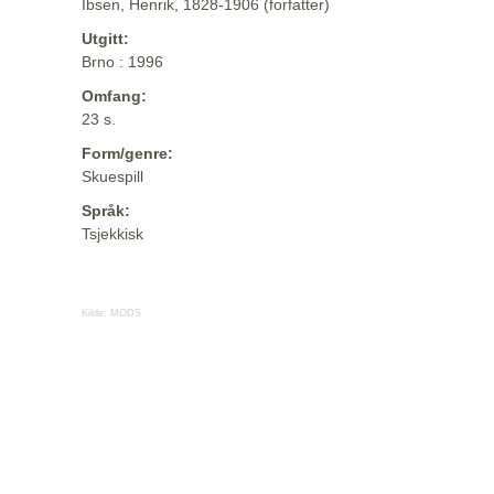
Ibsen, Henrik, 1828-1906 (forfatter)
Utgitt:
Brno : 1996
Omfang:
23 s.
Form/genre:
Skuespill
Språk:
Tsjekkisk
Kilde:
MODS