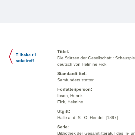
Tittel:
Tilbake til
Die Stützen der Gesellschaft : Schauspiel
søketreff
deutsch von Helmine Fick
Standardtittel:
Samfundets støtter
Forfatter/person:
Ibsen, Henrik
Fick, Helmine
Utgitt:
Halle a. d. S : O. Hendel, [1897]
Serie:
Bibliothek der Gesamtlitteratur des In-