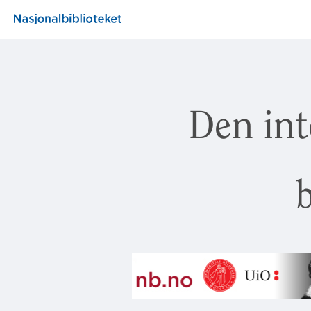
Den int
b