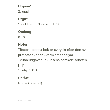
Utgave:
2. uppl.
Utgitt:
Stockholm : Norstedt, 1930
Omfang:
81 s.
Noter:
"Texten i denna bok er avtryckt efter den av
professor Johan Storm ombesörjda
"Mindeudgaven" av Ibsens samlade arbeten
[...]"
1. utg. 1919
Språk:
Norsk (Bokmål)
Kilde:
MODS