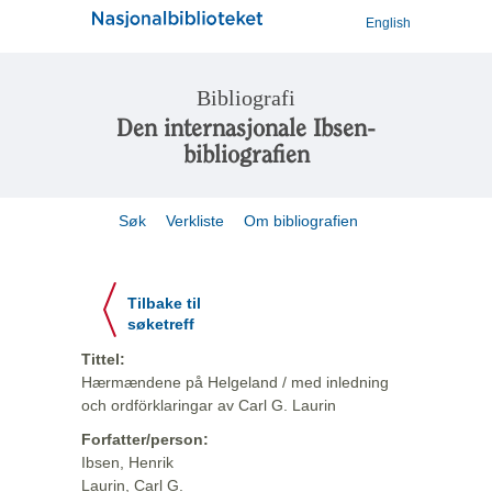
English
Bibliografi
Den internasjonale Ibsen-
bibliografien
Søk
Verkliste
Om bibliografien
Tilbake til
søketreff
Tittel:
Hærmændene på Helgeland / med inledning
och ordförklaringar av Carl G. Laurin
Forfatter/person:
Ibsen, Henrik
Laurin, Carl G.