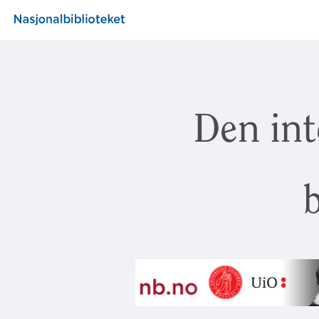
Den int
b