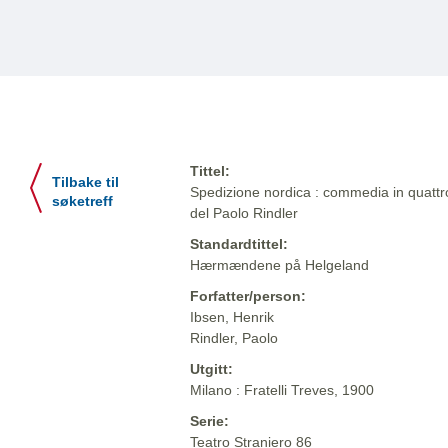
Tittel:
Tilbake til
Spedizione nordica : commedia in quattro a
søketreff
del Paolo Rindler
Standardtittel:
Hærmændene på Helgeland
Forfatter/person:
Ibsen, Henrik
Rindler, Paolo
Utgitt:
Milano : Fratelli Treves, 1900
Serie:
Teatro Straniero 86