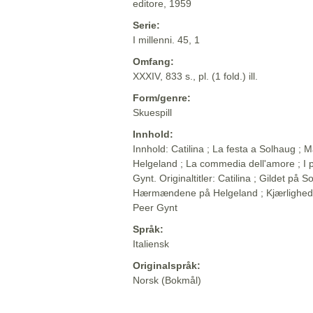
editore, 1959
Serie:
I millenni. 45, 1
Omfang:
XXXIV, 833 s., pl. (1 fold.) ill.
Form/genre:
Skuespill
Innhold:
Innhold: Catilina ; La festa a Solhaug ; M
Helgeland ; La commedia dell'amore ; I p
Gynt. Originaltitler: Catilina ; Gildet på So
Hærmændene på Helgeland ; Kjærlighed
Peer Gynt
Språk:
Italiensk
Originalspråk:
Norsk (Bokmål)