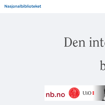
Den int
b