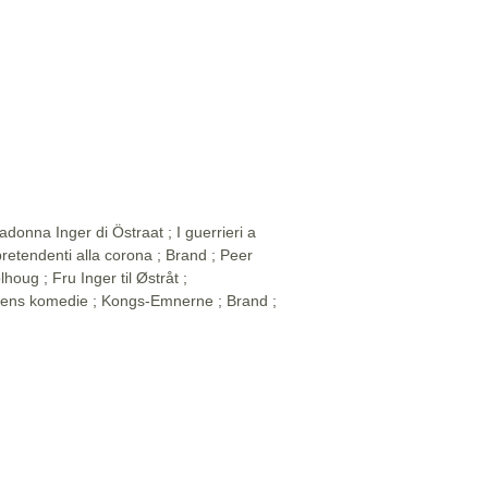
adonna Inger di Östraat ; I guerrieri a
retendenti alla corona ; Brand ; Peer
lhoug ; Fru Inger til Østråt ;
ens komedie ; Kongs-Emnerne ; Brand ;