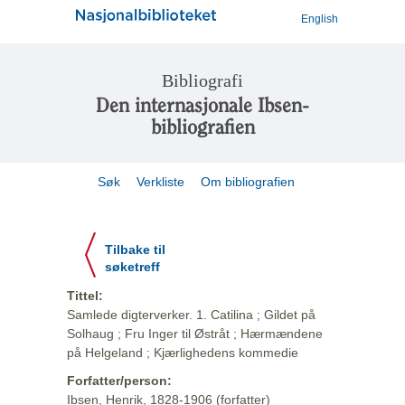
English
Bibliografi
Den internasjonale Ibsen-
bibliografien
Søk
Verkliste
Om bibliografien
Tilbake til
søketreff
Tittel:
Samlede digterverker. 1. Catilina ; Gildet på
Solhaug ; Fru Inger til Østråt ; Hærmændene
på Helgeland ; Kjærlighedens kommedie
Forfatter/person:
Ibsen, Henrik, 1828-1906 (forfatter)