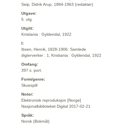
Seip, Didrik Arup, 1884-1963 (redaktør)
Utgave:
5. utg.
Utgitt:
Kristiania : Gyldendal, 1922
I:
Ibsen, Henrik, 1828-1906: Samlede
digterverker : 1, Kristiania : Gyldendal, 1922
Omfang:
397 s. port.
Form/genre:
Skuespill
Noter:
Elektronisk reproduksjon [Norge]
Nasjonalbiblioteket Digital 2017-02-21
Språk:
Norsk (Bokmål)