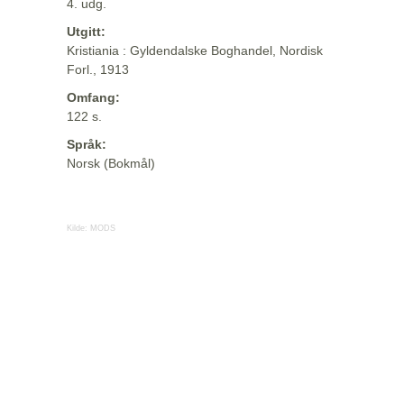
4. udg.
Utgitt:
Kristiania : Gyldendalske Boghandel, Nordisk
Forl., 1913
Omfang:
122 s.
Språk:
Norsk (Bokmål)
Kilde:
MODS