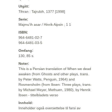
Utgitt:
Tihran : Tajrubih, 1377 [1998]
Serie:
Majmu'ih asar / Hinrik Aipsin ; 1 1
ISBN:
964-6481-02-7
964-6481-03-5
Omfang:
130, 85 s.
Noter:
This is a Persian translation of When we dead
awaken (from Ghosts and other plays, trans.
by Peter Watts, Penguin, 1964) and
Rosmersholm (from Ibsen: Three plays, trans.
by Michael Meyer, Methuen, 1980), by Henrik
Ibsen - tittelbladets verso
Innhold:
Inneholder også oversettelse til farsi av