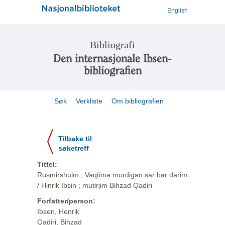
English
Bibliografi
Den internasjonale Ibsen-
bibliografien
Søk
Verkliste
Om bibliografien
Tilbake til
søketreff
Tittel:
Rusmirshulm ; Vaqtima murdigan sar bar darim
/ Hinrik Ibsin ; mutirjim Bihzad Qadiri
Forfatter/person:
Ibsen, Henrik
Qadiri, Bihzad