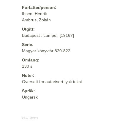
Forfatter/person:
Ibsen, Henrik
Ambrus, Zoltán
Utgitt:
Budapest : Lampel, [1916?]
Serie:
Magyar könyvtár 820-822
Omfang:
130 s.
Noter:
Oversatt fra autorisert tysk tekst
Språk:
Ungarsk
Kilde:
MODS