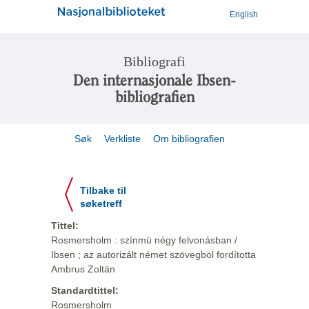
English
Bibliografi
Den internasjonale Ibsen-
bibliografien
Søk
Verkliste
Om bibliografien
Tilbake til
søketreff
Tittel:
Rosmersholm : színmü négy felvonásban /
Ibsen ; az autorizált német szövegböl fordította
Ambrus Zoltán
Standardtittel:
Rosmersholm