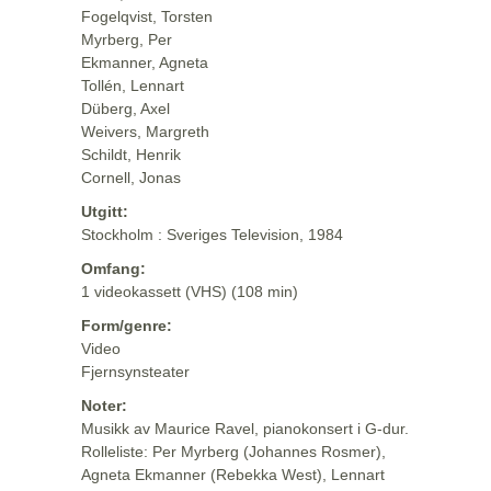
Fogelqvist, Torsten
Myrberg, Per
Ekmanner, Agneta
Tollén, Lennart
Düberg, Axel
Weivers, Margreth
Schildt, Henrik
Cornell, Jonas
Utgitt:
Stockholm : Sveriges Television, 1984
Omfang:
1 videokassett (VHS) (108 min)
Form/genre:
Video
Fjernsynsteater
Noter:
Musikk av Maurice Ravel, pianokonsert i G-dur.
Rolleliste: Per Myrberg (Johannes Rosmer),
Agneta Ekmanner (Rebekka West), Lennart