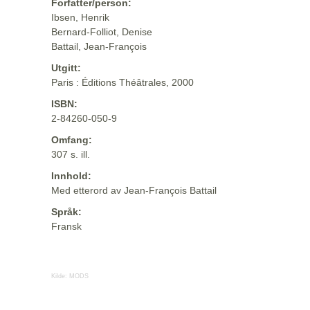
Forfatter/person:
Ibsen, Henrik
Bernard-Folliot, Denise
Battail, Jean-François
Utgitt:
Paris : Éditions Théâtrales, 2000
ISBN:
2-84260-050-9
Omfang:
307 s. ill.
Innhold:
Med etterord av Jean-François Battail
Språk:
Fransk
Kilde:
MODS