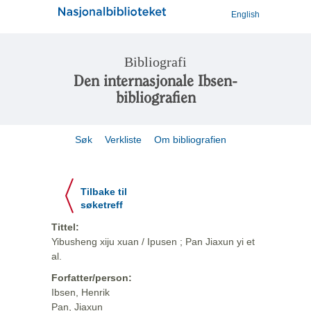
English
Bibliografi
Den internasjonale Ibsen-
bibliografien
Søk
Verkliste
Om bibliografien
Tilbake til
søketreff
Tittel:
Yibusheng xiju xuan / Ipusen ; Pan Jiaxun yi et
al.
Forfatter/person:
Ibsen, Henrik
Pan, Jiaxun