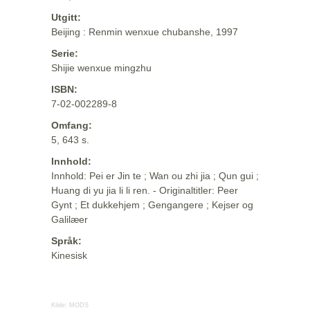
Utgitt:
Beijing : Renmin wenxue chubanshe, 1997
Serie:
Shijie wenxue mingzhu
ISBN:
7-02-002289-8
Omfang:
5, 643 s.
Innhold:
Innhold: Pei er Jin te ; Wan ou zhi jia ; Qun gui ;
Huang di yu jia li li ren. - Originaltitler: Peer
Gynt ; Et dukkehjem ; Gengangere ; Kejser og
Galilæer
Språk:
Kinesisk
Kilde:
MODS