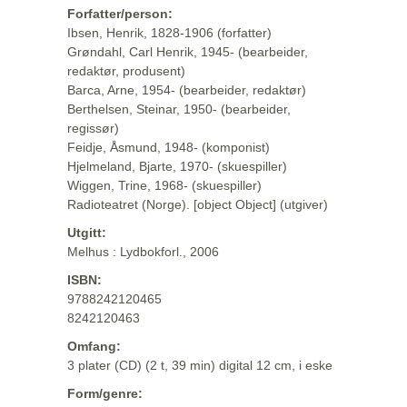
Forfatter/person:
Ibsen, Henrik, 1828-1906 (forfatter)
Grøndahl, Carl Henrik, 1945- (bearbeider,
redaktør, produsent)
Barca, Arne, 1954- (bearbeider, redaktør)
Berthelsen, Steinar, 1950- (bearbeider,
regissør)
Feidje, Åsmund, 1948- (komponist)
Hjelmeland, Bjarte, 1970- (skuespiller)
Wiggen, Trine, 1968- (skuespiller)
Radioteatret (Norge). [object Object] (utgiver)
Utgitt:
Melhus : Lydbokforl., 2006
ISBN:
9788242120465
8242120463
Omfang:
3 plater (CD) (2 t, 39 min) digital 12 cm, i eske
Form/genre: