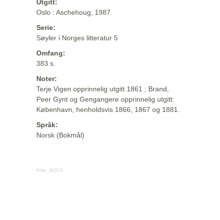
Utgitt:
Oslo : Aschehoug, 1987
Serie:
Søyler i Norges litteratur 5
Omfang:
383 s.
Noter:
Terje Vigen opprinnelig utgitt 1861 ; Brand,
Peer Gynt og Gengangere opprinnelig utgitt:
København, henholdsvis 1866, 1867 og 1881.
Språk:
Norsk (Bokmål)
Kilde:
MODS