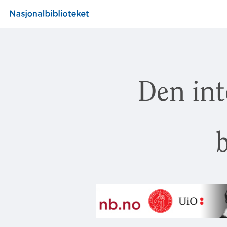
Den int
b