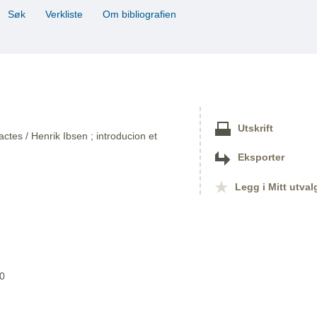
Søk
Verkliste
Om bibliografien
Utskrift
tes / Henrik Ibsen ; introducion et
Eksporter
Legg i Mitt utval
90