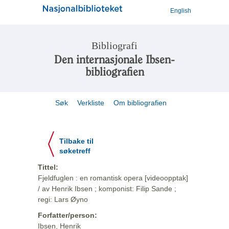
English
Bibliografi
Den internasjonale Ibsen-
bibliografien
Søk
Verkliste
Om bibliografien
Tilbake til
søketreff
Tittel:
Fjeldfuglen : en romantisk opera [videoopptak]
/ av Henrik Ibsen ; komponist: Filip Sande ;
regi: Lars Øyno
Forfatter/person:
Ibsen, Henrik