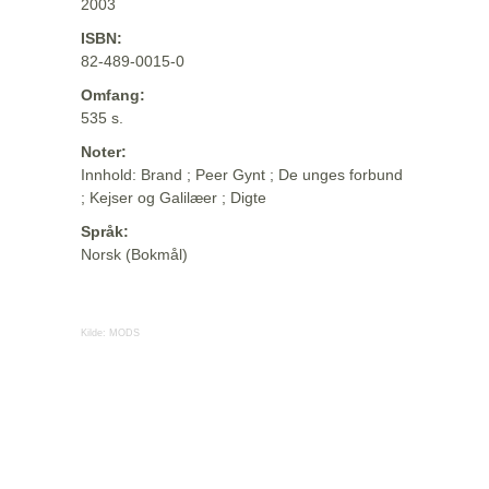
2003
ISBN:
82-489-0015-0
Omfang:
535 s.
Noter:
Innhold: Brand ; Peer Gynt ; De unges forbund
; Kejser og Galilæer ; Digte
Språk:
Norsk (Bokmål)
Kilde:
MODS