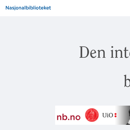
Den int
b