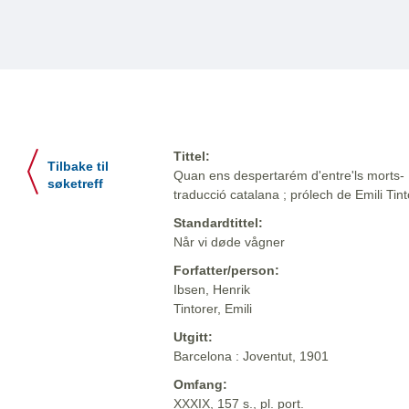
Tittel:
Tilbake til
Quan ens despertarém d'entre'ls morts- :
søketreff
traducció catalana ; prólech de Emili Tint
Standardtittel:
Når vi døde vågner
Forfatter/person:
Ibsen, Henrik
Tintorer, Emili
Utgitt:
Barcelona : Joventut, 1901
Omfang:
XXXIX, 157 s., pl. port.