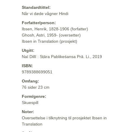
Standardtittel:
Når vi døde vågner Hindi
Forfatter/person:
Ibsen, Henrik, 1828-1906 (forfatter)
Ghosh, Astri, 1959- (oversetter)
Ibsen in Translation (prosjekt)
Utgitt:
Naī Dillī : Sṭāra Pablikeśansa Prā. Li., 2019
ISBN:
9789388699051
Omfang:
76 sider 23 cm
Form/genre:
Skuespill
Noter:
Oversettelse i tilknytning til prosjektet Ibsen in
Translation