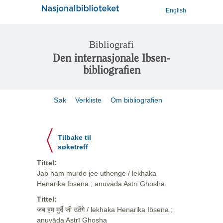
English
Bibliografi
Den internasjonale Ibsen-
bibliografien
Søk
Verkliste
Om bibliografien
Tilbake til
søketreff
Tittel:
Jab ham murde jee uthenge / lekhaka
Henarika Ibsena ; anuvāda Astrī Ghosha
Tittel:
जब हम मुर्दे जी उठेंगे / lekhaka Henarika Ibsena ;
anuvāda Astrī Ghosha