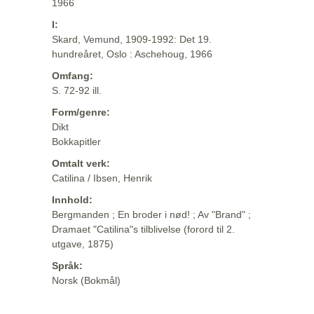
1966
I:
Skard, Vemund, 1909-1992: Det 19.
hundreåret, Oslo : Aschehoug, 1966
Omfang:
S. 72-92 ill.
Form/genre:
Dikt
Bokkapitler
Omtalt verk:
Catilina / Ibsen, Henrik
Innhold:
Bergmanden ; En broder i nød! ; Av "Brand" ;
Dramaet "Catilina"s tilblivelse (forord til 2.
utgave, 1875)
Språk:
Norsk (Bokmål)