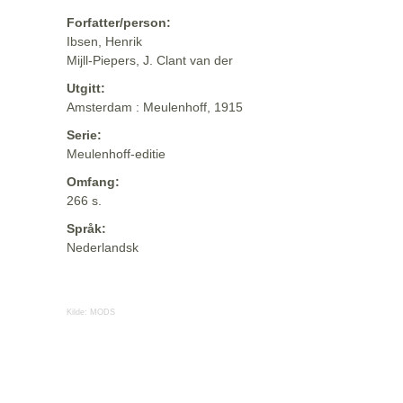
Forfatter/person:
Ibsen, Henrik
Mijll-Piepers, J. Clant van der
Utgitt:
Amsterdam : Meulenhoff, 1915
Serie:
Meulenhoff-editie
Omfang:
266 s.
Språk:
Nederlandsk
Kilde:
MODS