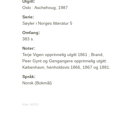
Utgitt:
Oslo : Aschehoug, 1987
Serie:
Søyler i Norges litteratur 5
Omfang:
383 s.
Noter:
Terje Vigen opprinnelig utgitt 1861 ; Brand,
Peer Gynt og Gengangere opprinnelig utgitt:
København, henholdsvis 1866, 1867 og 1881.
Språk:
Norsk (Bokmål)
Kilde:
MODS