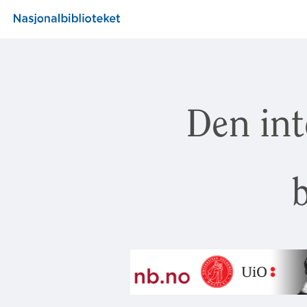
Den int
b