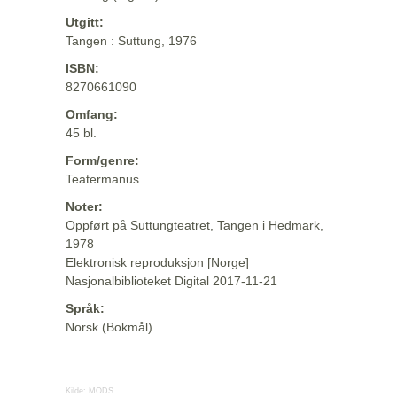
Utgitt:
Tangen : Suttung, 1976
ISBN:
8270661090
Omfang:
45 bl.
Form/genre:
Teatermanus
Noter:
Oppført på Suttungteatret, Tangen i Hedmark,
1978
Elektronisk reproduksjon [Norge]
Nasjonalbiblioteket Digital 2017-11-21
Språk:
Norsk (Bokmål)
Kilde:
MODS