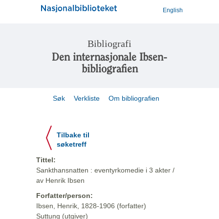
English
Bibliografi
Den internasjonale Ibsen-
bibliografien
Søk
Verkliste
Om bibliografien
Tilbake til
søketreff
Tittel:
Sankthansnatten : eventyrkomedie i 3 akter /
av Henrik Ibsen
Forfatter/person:
Ibsen, Henrik, 1828-1906 (forfatter)
Suttung (utgiver)