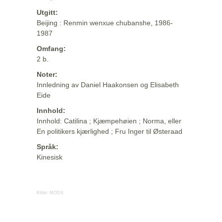
Utgitt:
Beijing : Renmin wenxue chubanshe, 1986-
1987
Omfang:
2 b.
Noter:
Innledning av Daniel Haakonsen og Elisabeth
Eide
Innhold:
Innhold: Catilina ; Kjæmpehøien ; Norma, eller
En politikers kjærlighed ; Fru Inger til Østeraad
Språk:
Kinesisk
Kilde:
MODS