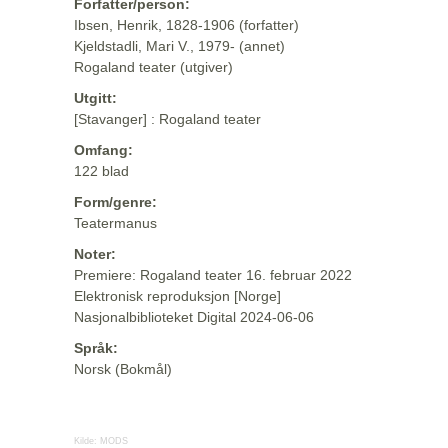
Forfatter/person:
Ibsen, Henrik, 1828-1906 (forfatter)
Kjeldstadli, Mari V., 1979- (annet)
Rogaland teater (utgiver)
Utgitt:
[Stavanger] : Rogaland teater
Omfang:
122 blad
Form/genre:
Teatermanus
Noter:
Premiere: Rogaland teater 16. februar 2022
Elektronisk reproduksjon [Norge]
Nasjonalbiblioteket Digital 2024-06-06
Språk:
Norsk (Bokmål)
Kilde:
MODS