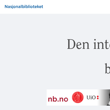
Den int
b