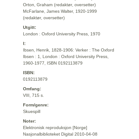
Orton, Graham (redaktør, oversetter)
McFarlane, James Walter, 1920-1999
(redaktør, oversetter)
Utgitt:
London : Oxford University Press, 1970
I:
Ibsen, Henrik, 1828-1906: Verker : The Oxford
Ibsen : 1, London : Oxford University Press,
1960-1977, ISBN 0192113879
ISBN:
0192113879
Omfang:
VIII, 715 s.
Form/genre:
Skuespill
Noter:
Elektronisk reproduksjon [Norge]
Nasjonalbiblioteket Digital 2010-04-08