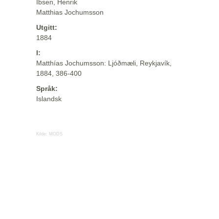
Ibsen, Henrik
Matthias Jochumsson
Utgitt:
1884
I:
Matthías Jochumsson: Ljóðmæli, Reykjavík,
1884, 386-400
Språk:
Islandsk
Kilde:
MODS