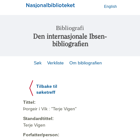
English
Bibliografi
Den internasjonale Ibsen-
bibliografien
Søk
Verkliste
Om bibliografien
Tilbake til
søketreff
Tittel:
Þorgeir í Vík : "Terje Vigen"
Standardtittel:
Terje Vigen
Forfatter/person: