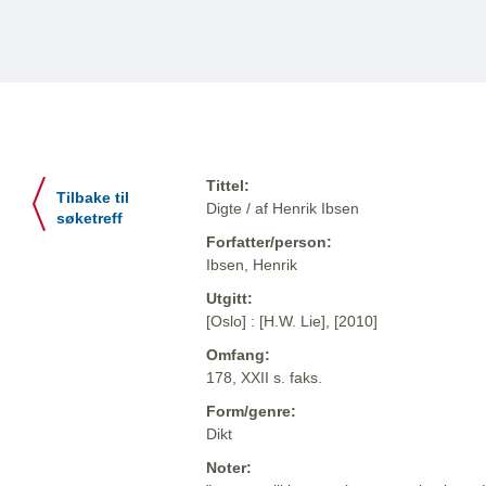
Tittel:
Tilbake til
Digte / af Henrik Ibsen
søketreff
Forfatter/person:
Ibsen, Henrik
Utgitt:
[Oslo] : [H.W. Lie], [2010]
Omfang:
178, XXII s. faks.
Form/genre:
Dikt
Noter: