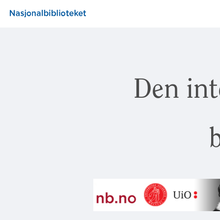
Den int
b