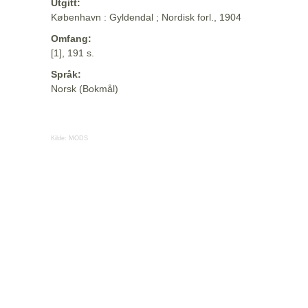
Utgitt:
København : Gyldendal ; Nordisk forl., 1904
Omfang:
[1], 191 s.
Språk:
Norsk (Bokmål)
Kilde:
MODS